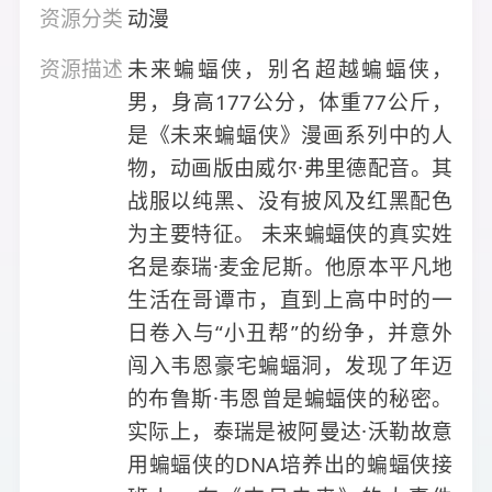
资源分类
动漫
资源描述
未来蝙蝠侠，别名超越蝙蝠侠，
男，身高177公分，体重77公斤，
是《未来蝙蝠侠》漫画系列中的人
物，动画版由威尔·弗里德配音。其
战服以纯黑、没有披风及红黑配色
为主要特征。 未来蝙蝠侠的真实姓
名是泰瑞·麦金尼斯。他原本平凡地
生活在哥谭市，直到上高中时的一
日卷入与“小丑帮”的纷争，并意外
闯入韦恩豪宅蝙蝠洞，发现了年迈
的布鲁斯·韦恩曾是蝙蝠侠的秘密。
实际上，泰瑞是被阿曼达·沃勒故意
用蝙蝠侠的DNA培养出的蝙蝠侠接