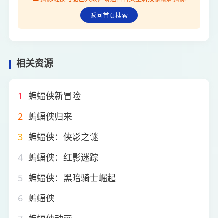
返回首页搜索
相关资源
1
蝙蝠侠新冒险
2
蝙蝠侠归来
3
蝙蝠侠：侠影之谜
4
蝙蝠侠：红影迷踪
5
蝙蝠侠：黑暗骑士崛起
6
蝙蝠侠