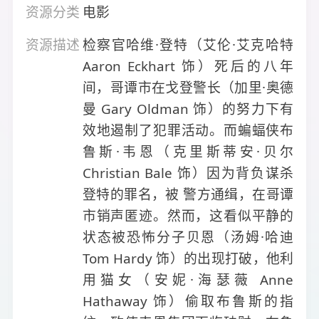
资源分类
电影
资源描述
检察官哈维·登特（艾伦·艾克哈特
Aaron Eckhart 饰）死后的八年
间，哥谭市在戈登警长（加里·奥德
曼 Gary Oldman 饰）的努力下有
效地遏制了犯罪活动。而蝙蝠侠布
鲁斯·韦恩（克里斯蒂安·贝尔
Christian Bale 饰）因为背负谋杀
登特的罪名，被 警方通缉，在哥谭
市销声匿迹。然而，这看似平静的
状态被恐怖分子贝恩（汤姆·哈迪
Tom Hardy 饰）的出现打破，他利
用猫女（安妮·海瑟薇 Anne
Hathaway 饰）偷取布鲁斯的指