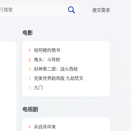
提交需求
电影
1
给阿嬷的情书
2
角头：斗阵欸
3
封神第二部：战火西岐
4
完美世界剧场版 九劫焚天
5
九门
电视剧
1
兵自风中来