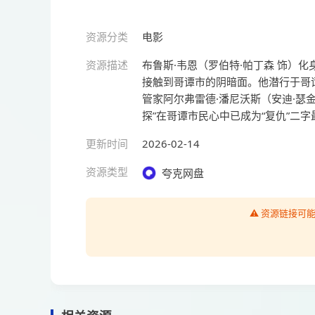
资源分类
电影
资源描述
布鲁斯·韦恩（罗伯特·帕丁森 饰）
接触到哥谭市的阴暗面。他潜行于哥
管家阿尔弗雷德·潘尼沃斯（安迪·瑟金
探”在哥谭市民心中已成为“复仇”二
更新时间
2026-02-14
资源类型
夸克网盘
⚠️ 资源链接