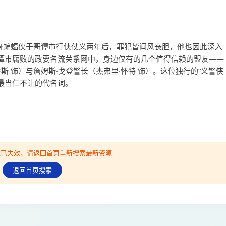
化身蝙蝠侠于哥谭市行侠仗义两年后，罪犯皆闻风丧胆，他也因此深入
谭市腐败的政要名流关系网中，身边仅有的几个值得信赖的盟友——
斯 饰）与詹姆斯·戈登警长（杰弗里·怀特 饰）。这位独行的“义警侠
字最当仁不让的代名词。
可能已失效，请返回首页重新搜索最新资源
返回首页搜索