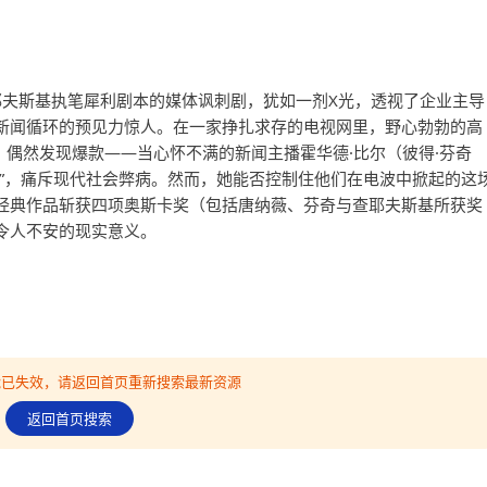
耶夫斯基执笔犀利剧本的媒体讽刺剧，犹如一剂X光，透视了企业主导
新闻循环的预见力惊人。在一家挣扎求存的电视网里，野心勃勃的高
饰）偶然发现爆款——当心怀不满的新闻主播霍华德·比尔（彼得·芬奇
知”，痛斥现代社会弊病。然而，她能否控制住他们在电波中掀起的这
经典作品斩获四项奥斯卡奖（包括唐纳薇、芬奇与查耶夫斯基所获奖
令人不安的现实意义。
可能已失效，请返回首页重新搜索最新资源
返回首页搜索