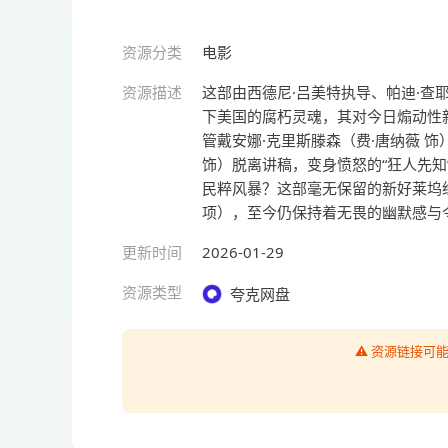
资源分类
电影
资源描述
这部由西德尼·吕美特执导、帕迪·查
下美国的腐朽灵魂，其对今日煽动性
管戴安娜·克里斯滕森（费·唐纳薇 
饰）脱离讲稿，变身愤怒的“狂人先
民粹风暴？这部毫无保留的新好莱坞
项），至今仍保持着无畏的幽默感与
更新时间
2026-01-29
资源类型
夸克网盘
⚠️ 资源链接