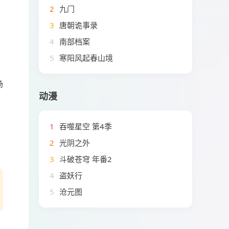
2
九门
3
唐朝诡事录
4
南部档案
5
寒阳风起春山境
场
动漫
1
吞噬星空 第4季
2
光阴之外
3
斗破苍穹 年番2
4
盗妖行
5
沧元图