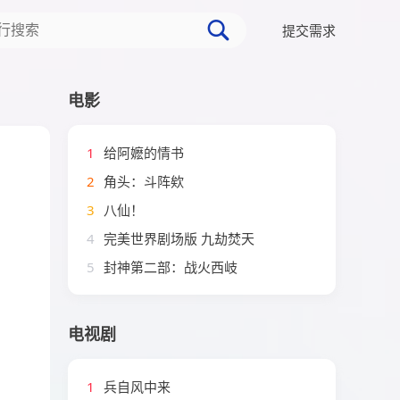
提交需求
电影
1
给阿嬷的情书
2
角头：斗阵欸
3
八仙！
4
完美世界剧场版 九劫焚天
5
封神第二部：战火西岐
电视剧
1
兵自风中来