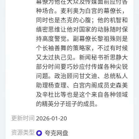
幕僚为他在大众及传媒面前应付各
种场合。麦利奥为白宫的幕僚长，
同时也是杰克的心腹；他的机智和
缜密思维让他对国家的动脉随时保
持高度警觉。副幕僚长黎祖殊则是
个长袖善舞的策略家，不过有时候
又太过执己见。新闻秘书祈思静大
部分时间要巧妙应付传媒各种尖锐
问题。政治顾问甘文迪、总统私人
助理杨查理、白宫内阁成员史森美
及辛杜比等也是这个来自各种领域
的精英分子班子的成员。
更新时间
2026-01-20
资源类型
夸克网盘