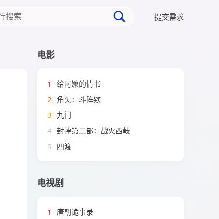
提交需求
电影
1
给阿嬷的情书
2
角头：斗阵欸
3
九门
4
封神第二部：战火西岐
5
四渡
电视剧
1
唐朝诡事录