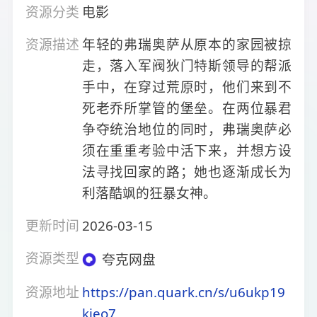
资源分类
电影
资源描述
年轻的弗瑞奥萨从原本的家园被掠
走，落入军阀狄门特斯领导的帮派
手中，在穿过荒原时，他们来到不
死老乔所掌管的堡垒。在两位暴君
争夺统治地位的同时，弗瑞奥萨必
须在重重考验中活下来，并想方设
法寻找回家的路；她也逐渐成长为
利落酷飒的狂暴女神。
更新时间
2026-03-15
资源类型
夸克网盘
资源地址
https://pan.quark.cn/s/u6ukp19
kjeo7