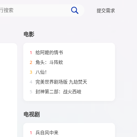
提交需求
电影
1
给阿嬷的情书
2
角头：斗阵欸
3
八仙！
4
完美世界剧场版 九劫焚天
5
封神第二部：战火西岐
电视剧
1
兵自风中来