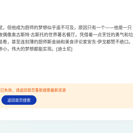
觉，但他成为厨师的梦想似乎遥不可及，原因只有一个——他是一只
故偶像奥古斯特·古斯托的世界著名餐厅。凭借着一点烹饪的勇气和垃
佳肴，甚至连刻薄的厨师斯金纳和美食评论家安东·伊戈都赞不绝口。
小，伟大的梦想都能实现。[迪士尼]
可能已失效，请返回首页重新搜索最新资源
返回首页搜索