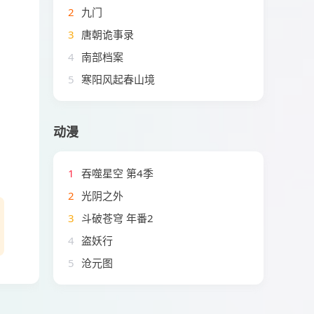
2
九门
3
唐朝诡事录
4
南部档案
5
寒阳风起春山境
动漫
1
吞噬星空 第4季
2
光阴之外
3
斗破苍穹 年番2
4
盗妖行
5
沧元图