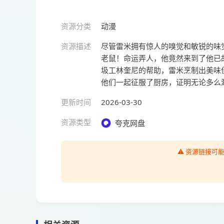
资源分类
动漫
资源描述
尽管雷米拥有惊人的嗅觉和敏锐的味
老鼠！命运弄人，他竟然来到了他已
圾工林奎尼的帮助，雷米烹制出美味
他们一起征服了厨房，证明无论多么渺
更新时间
2026-03-30
资源类型
夸克网盘
⚠️ 资源链接