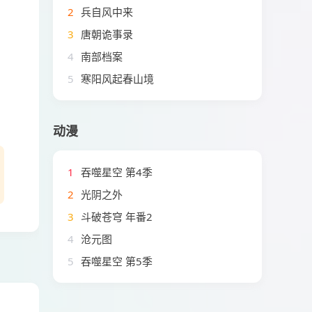
2
兵自风中来
3
唐朝诡事录
4
南部档案
5
寒阳风起春山境
动漫
1
吞噬星空 第4季
2
光阴之外
3
斗破苍穹 年番2
4
沧元图
5
吞噬星空 第5季