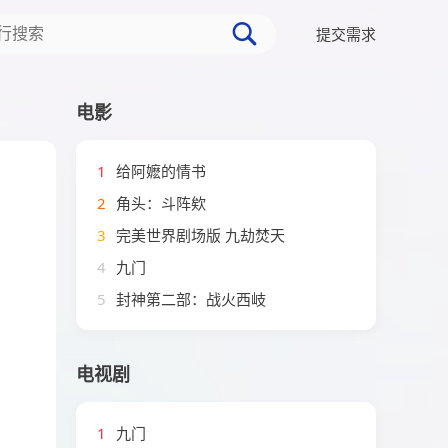
提交需求
电影
1
给阿嬷的情书
2
角头：斗阵欸
3
完美世界剧场版 九劫焚天
4
九门
5
封神第二部：战火西岐
电视剧
1
九门