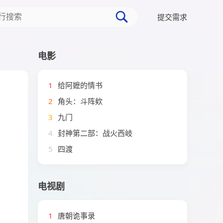
提交需求
电影
1
给阿嬷的情书
2
角头：斗阵欸
3
九门
4
封神第二部：战火西岐
5
四渡
电视剧
1
唐朝诡事录