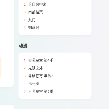
2
兵自风中来
3
南部档案
4
九门
却
5
御廷谣
动漫
1
吞噬星空 第4季
2
光阴之外
3
斗破苍穹 年番2
4
沧元图
5
吞噬星空 第5季