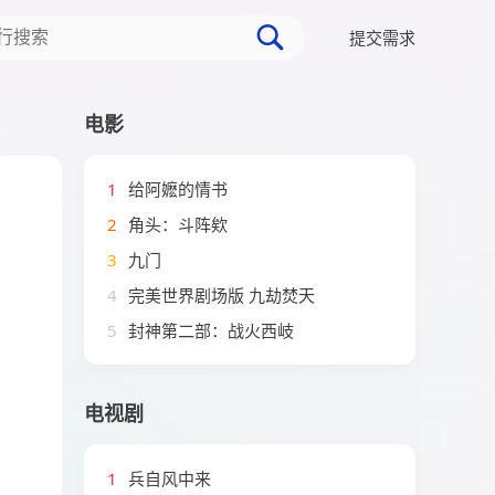
提交需求
电影
1
给阿嬷的情书
2
角头：斗阵欸
3
九门
4
完美世界剧场版 九劫焚天
5
封神第二部：战火西岐
电视剧
1
兵自风中来