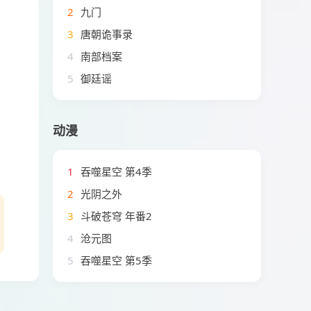
2
九门
3
唐朝诡事录
4
南部档案
5
御廷谣
动漫
1
吞噬星空 第4季
2
光阴之外
3
斗破苍穹 年番2
4
沧元图
5
吞噬星空 第5季