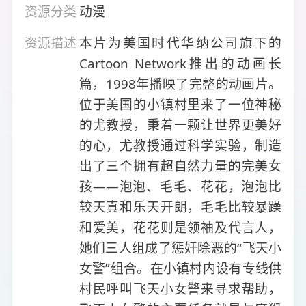
资源分类
动漫
资源描述
本片为美国时代华纳公司旗下的
Cartoon Network推出的动画长
篇，1998年播映了完整的动画片。
位于美国的小镇村里来了一位神秘
的尤教授，秉着一颗让世界更美好
的心，尤教授通过科学实验，制造
出了三个拥有超自然力量的完美女
孩——泡泡、毛毛、花花，泡泡比
较天真和乐天开朗，毛毛比较暴躁
和爱美，花花则是领袖及代言人，
她们三人组成了惩奸除恶的“飞天小
女警”组合。在小镇村内设有专线供
村民呼叫飞天小女警来寻求帮助，