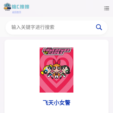
返回首页
飞天小女警