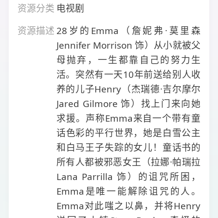
资源分类
电视剧
资源描述
28岁的Emma（詹妮弗·莫里森
Jennifer Morrison 饰）从小就被父
母抛弃，一生都靠自己的努力生
活。突然有一天10年前送给别人收
养的儿子Henry（杰瑞德·吉尔摩尔
Jared Gilmore 饰）找上门来向她
求援。声称Emma来自一个带有童
话色彩的平行世界，她是白雪公主
和白马王子失踪的女儿！童话书的
所有人都被邪恶女王（拉娜·帕瑞拉
Lana Parrilla 饰）的诅咒所困，
Emma是唯一能解除诅咒的人。
Emma对此嗤之以鼻，并将Henry