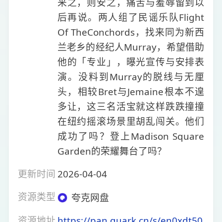
来之，则安之，痛苦与羞辱留到以
后再说。两人组了民谣乐队Flight
Of TheConchords，找来同为新西
兰老乡的经纪人Murray，希望借助
他的「专业」，曝光宣传与安排表
演。没料到Murray的脱线与无厘
头，相较Bret与Jemaine根本不遑
多让，这三名活宝就这样跌跌撞撞
在纽约摇滚场景里胡乱闯关。他们
成功了吗？登上Madison Square
Garden的荣耀舞台了吗？
更新时间
2026-04-04
资源类型
夸克网盘
资源地址
https://pan.quark.cn/s/en0xdt50