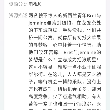
资源分类
电视剧
资源描述
两名貌不惊人的新西兰青年Bret与
Jemaine漂荡到纽约，在龙蛇杂处
的下东城落脚。手头没钱，他们共
挤一间公寓，就像所有初抵大苹果
的寻梦客，心中怀着一个憧憬，助
他们咬牙苦撑。Bret与Jemaine的
梦想是什么？立志成为摇滚明星！
这可不容易，难度一点不亚于征服
华尔街。在这儿，人人都是天之骄
子，等待机会一搏的乐队，没有上
万也有成千。纽约机会虽多，却因
高度竞争，少了点运气相助，有人
苦等一辈子也难圆一个摇滚梦。既