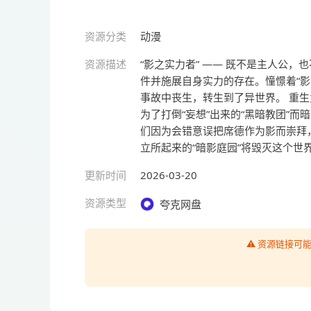
资源分类
动漫
资源描述
“影之实力者” —— 既不是主人公
件并施展自身实力的存在。憧憬着“
事故中丧生，转生到了异世界。 重生
为了打倒“妄想”出来的“黑暗教团”而
们因为会错意误把席德作为影而崇拜
立所起来的“暗影庭园”将毁灭这个世
更新时间
2026-03-20
资源类型
夸克网盘
⚠️ 资源链接