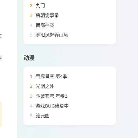
2
九门
3
唐朝诡事录
4
南部档案
5
寒阳风起春山境
在
动漫
建
1
吞噬星空 第4季
2
光阴之外
3
斗破苍穹 年番2
4
游戏BUG修复中
5
沧元图