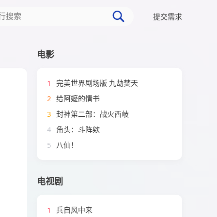
提交需求
电影
1
完美世界剧场版 九劫焚天
2
给阿嬷的情书
3
封神第二部：战火西岐
4
角头：斗阵欸
5
八仙！
电视剧
1
兵自风中来