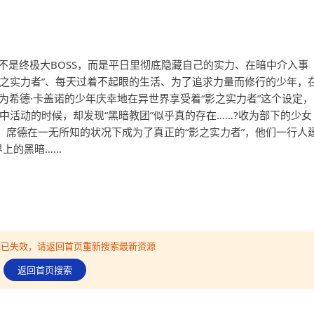
，也不是终极大BOSS，而是平日里彻底隐藏自己的实力、在暗中介入事
影之实力者”、每天过着不起眼的生活、为了追求力量而修行的少年，
为希德·卡盖诺的少年庆幸地在异世界享受着“影之实力者”这个设定，
暗中活动的时候，却发现“黑暗教团”似乎真的存在……?收为部下的少女
，席德在一无所知的状况下成为了真正的“影之实力者”，他们一行人
界上的黑暗……
可能已失效，请返回首页重新搜索最新资源
返回首页搜索