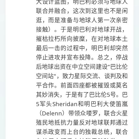
大设计蓝图，明巴利必须与地球人
联合并融合，这次到这里也不是闲
逛，而是准备与地球人第一次亲密
接触）。于是明巴利对地球开战，
摧枯拉朽所向披糜，在对地球本土
最后一击的过程中，明巴利却突然
停止进攻并宣布投降。总之，停战
后地球出资在中立空间建设“巴比伦
空间站"，致力星际交流、谈判及和
平合作。前面四座都被摧毁或莫名
其妙消失，于是有了巴比伦5号。巴
5军头Sheridan和明巴利大使笛嵐
（Delenn）带领众喽罗，联合火星
殖民地抵抗力量反对地球联邦通过
谋杀政变而上台的独裁总统，联合