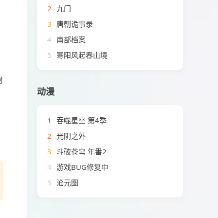
2
九门
3
唐朝诡事录
4
南部档案
5
寒阳风起春山境
财
动漫
1
吞噬星空 第4季
2
光阴之外
3
斗破苍穹 年番2
4
游戏BUG修复中
5
沧元图