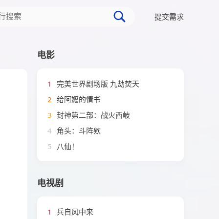
提交需求
电影
1
完美世界剧场版 九劫焚天
2
给阿嬷的情书
3
封神第二部：战火西岐
4
角头：斗阵欸
5
八仙！
电视剧
1
兵自风中来