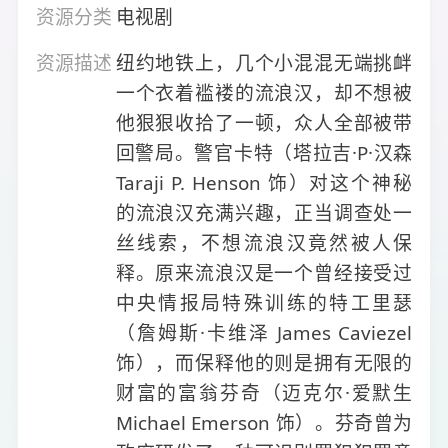
资源分类
电视剧
资源描述
纽约地铁上，几个小混混无端挑衅
一个衣着褴褛的流浪汉，却不想被
他狠狠收拾了一顿，众人全部被带
回警局。警官卡特（塔拉吉·P·汉森
Taraji P. Henson 饰）对这个神秘
的流浪汉充满兴趣，正当调查处一
丝线索，不想流浪汉竟然被人保
释。原来流浪汉是一个曾经接受过
中央情报局特殊训练的特工里瑟
（詹姆斯·卡维泽 James Caviezel
饰），而保释他的则是拥有无限的
财富的富翁芬奇（迈克尔·爱默生
Michael Emerson 饰）。芬奇曾为