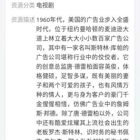
资源分类
电视剧
资源描述
1960年代，美国的广告业步入全盛
时代，位于纽约曼哈顿的麦迪逊大
道上林立着大大小小数百家广告公
司，其中有一家名叫斯特林·库帕的
广告公司堪称行业中的佼佼者，它
的创意总监唐·德雷柏面容英俊，体
格健硕，足智多谋，既有美丽的妻
子和两个可爱的孩子，也有风情万
种的情人，更与身为客户的豪门千
金惺惺相惜，仿佛广告业中的詹姆
斯·邦德。除了唐·德雷柏以外，公司
中还有酷爱炫耀其上流社会出生的
老板罗杰·斯特林、识时务的秘书佩