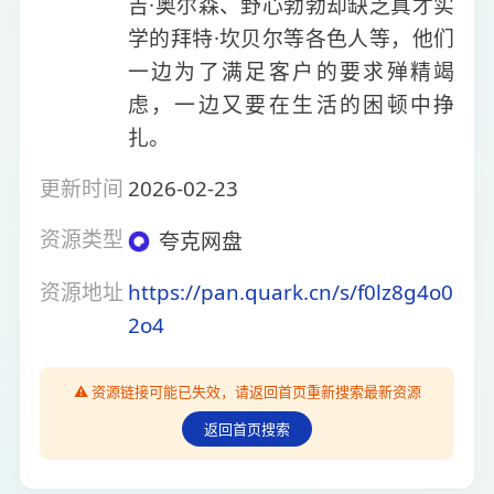
吉·奥尔森、野心勃勃却缺乏真才实
学的拜特·坎贝尔等各色人等，他们
一边为了满足客户的要求殚精竭
虑，一边又要在生活的困顿中挣
扎。
更新时间
2026-02-23
资源类型
夸克网盘
资源地址
https://pan.quark.cn/s/f0lz8g4o0
2o4
⚠️ 资源链接可能已失效，请返回首页重新搜索最新资源
返回首页搜索