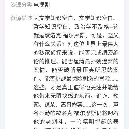
资源分类
电视剧
资源描述
天文学知识空白、文学知识空白、
哲学知识空白、政治学不及格--这
就是歇洛克·福尔摩斯。可是，这又
有什么关系？对这位世界上最伟大
的私家侦探来说，能否完成缜密绝
伦的推理、能否厘清最扑朔迷离的
案情、能否破解最匪夷所思的案
件、能否挑战最惊险刺激的冒险……
这些，才是真正值得他关注并能给
他带来无限快感的东西。讹诈、勒
索、谋杀、离奇命案……这一次，声
名显赫的歇洛克·福尔摩斯仍将叼着
他的老烟斗，一脸精明悍练的表