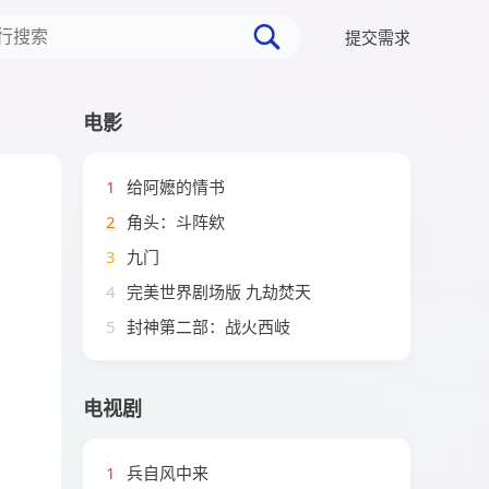
提交需求
电影
1
给阿嬷的情书
2
角头：斗阵欸
3
九门
4
完美世界剧场版 九劫焚天
5
封神第二部：战火西岐
电视剧
1
兵自风中来