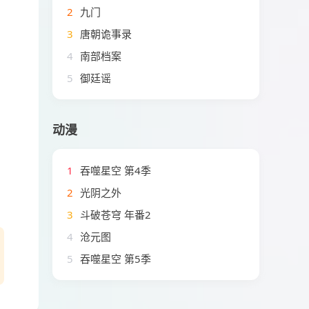
2
九门
3
唐朝诡事录
4
南部档案
5
御廷谣
。
动漫
1
吞噬星空 第4季
2
光阴之外
3
斗破苍穹 年番2
4
沧元图
5
吞噬星空 第5季