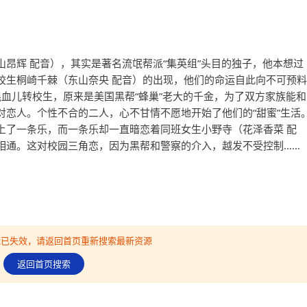
昂辉 配音），其实是著名流氓帮派“集英组”头目的独子，他本想过
校生桐崎千棘（东山奈央 配音）的出现，他们的命运自此向不可预料
儿转校生，原来是美国黑帮“蜂巢”老大的千金，为了双方家族能和
对恋人。个性不合的二人，心不甘情不愿地开始了他们的“甜蜜”生活
上了一条乐，而一条乐却一直暗恋着同班女生小野寺（花泽香菜 配
相通。这对校园三角恋，因为黑帮和警察的介入，越发不受控制……
可能已失效，请返回首页重新搜索最新资源
返回首页搜索