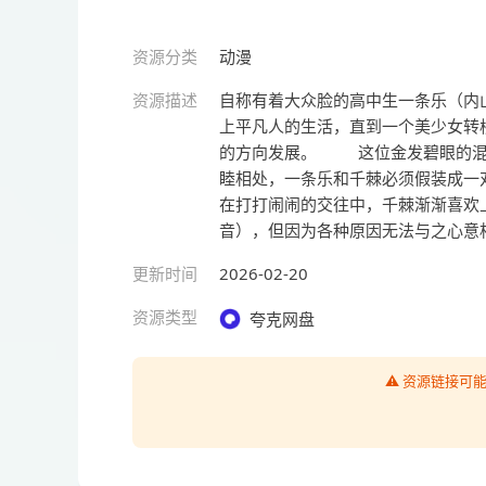
资源分类
动漫
资源描述
自称有着大众脸的高中生一条乐（内山
上平凡人的生活，直到一个美少女转
的方向发展。 这位金发碧眼的混血
睦相处，一条乐和千棘必须假装成一
在打打闹闹的交往中，千棘渐渐喜欢
音），但因为各种原因无法与之心意
更新时间
2026-02-20
资源类型
夸克网盘
⚠️ 资源链接