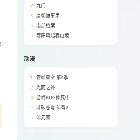
2
九门
3
唐朝诡事录
4
南部档案
5
寒阳风起春山境
密
动漫
1
吞噬星空 第4季
2
光阴之外
3
游戏BUG修复中
4
斗破苍穹 年番2
5
沧元图