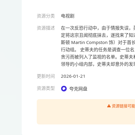
资源分类
电视剧
资源描述
在一次反恐行动中，由于情报失误，
定将这宗丑闻彻底抹去，遂找来了知
斯顿 Martin Compston 
行动组。 史蒂夫的任务是调查一位名为托
贪污而被列入了监视的名单。史蒂夫和女警
领导的小组内部，史蒂夫却意外的发
更新时间
2026-01-21
资源类型
夸克网盘
⚠️ 资源链接