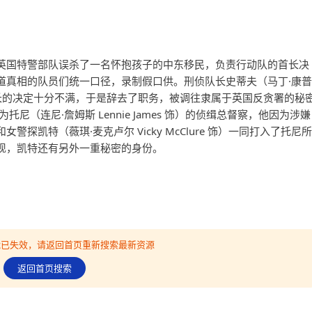
英国特警部队误杀了一名怀抱孩子的中东移民，负责行动队的首长决
道真相的队员们统一口径，录制假口供。刑侦队长史蒂夫（马丁·康普
饰）对于首长的决定十分不满，于是辞去了职务，被调往隶属于英国反贪署的秘
尼（连尼·詹姆斯 Lennie James 饰）的侦缉总督察，他因为涉嫌
探凯特（薇琪·麦克卢尔 Vicky McClure 饰）一同打入了托尼所
现，凯特还有另外一重秘密的身份。
可能已失效，请返回首页重新搜索最新资源
返回首页搜索