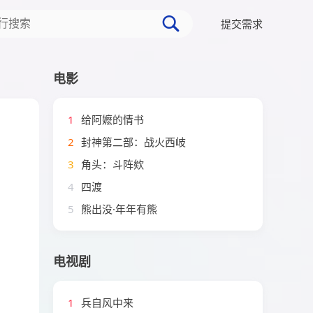
提交需求
电影
1
给阿嬷的情书
2
封神第二部：战火西岐
3
角头：斗阵欸
4
四渡
5
熊出没·年年有熊
电视剧
1
兵自风中来