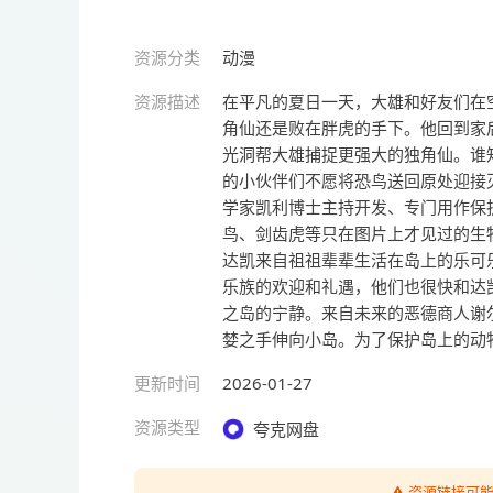
资源分类
动漫
资源描述
在平凡的夏日一天，大雄和好友们在
角仙还是败在胖虎的手下。他回到家
光洞帮大雄捕捉更强大的独角仙。谁
的小伙伴们不愿将恐鸟送回原处迎接
学家凯利博士主持开发、专门用作保
鸟、剑齿虎等只在图片上才见过的生
达凯来自祖祖辈辈生活在岛上的乐可
乐族的欢迎和礼遇，他们也很快和达
之岛的宁静。来自未来的恶德商人谢
婪之手伸向小岛。为了保护岛上的动
更新时间
2026-01-27
资源类型
夸克网盘
⚠️ 资源链接