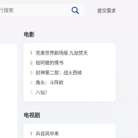
提交需求
电影
1
完美世界剧场版 九劫焚天
2
给阿嬷的情书
3
封神第二部：战火西岐
4
角头：斗阵欸
5
八仙！
电视剧
1
兵自风中来