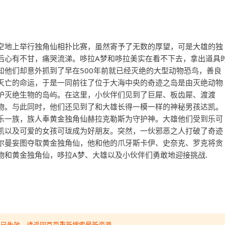
空地上举行独角仙相扑比赛，虽然寄予了无数的厚望，可是大雄的独
后心有不甘，痛哭流涕。哆拉A梦和哆拉美实在看不下去，拿出道具
知他们却意外抓到了早在500年前就已经灭绝的大型动物恐鸟，善良
灭亡的命运，于是一同前往了位于大海中央的奇迹之岛是由灭绝动物
护灭绝生物的岛屿。在这里，小伙伴们见到了巨犀、板齿犀、渡渡
物。与此同时，他们还见到了和大雄长得一模一样的神秘男孩达凯。
乐一族，族人奉黄金独角仙赫拉克勒斯为守护神。大雄他们受到乐可
凯以及可爱的女孩可珑成为好朋友。突然，一伙邪恶之人打破了奇迹
尔曼妄图夺取黄金独角仙，他和他的爪牙斯卡伊、史奈克、罗克将贪
物和黄金独角仙，哆拉A梦、大雄以及小伙伴们勇敢地迎接挑战.
可能已失效，请返回首页重新搜索最新资源