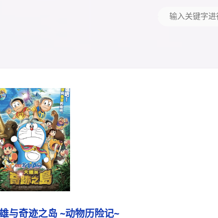
雄与奇迹之岛 ~动物历险记~