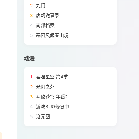
2
九门
3
唐朝诡事录
4
南部档案
5
寒阳风起春山境
时
动漫
1
吞噬星空 第4季
2
光阴之外
3
斗破苍穹 年番2
4
游戏BUG修复中
5
沧元图