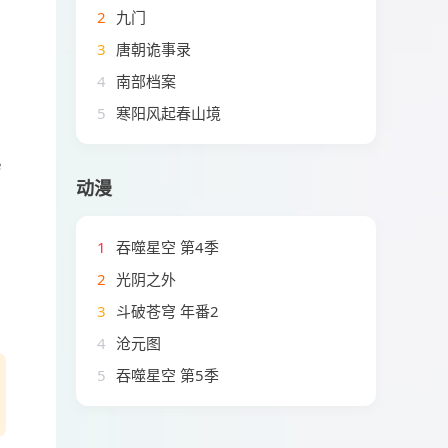
2
九门
3
唐朝诡事录
4
南部档案
5
寒阳风起春山境
e
动漫
1
吞噬星空 第4季
2
光阴之外
3
斗破苍穹 年番2
4
沧元图
5
吞噬星空 第5季