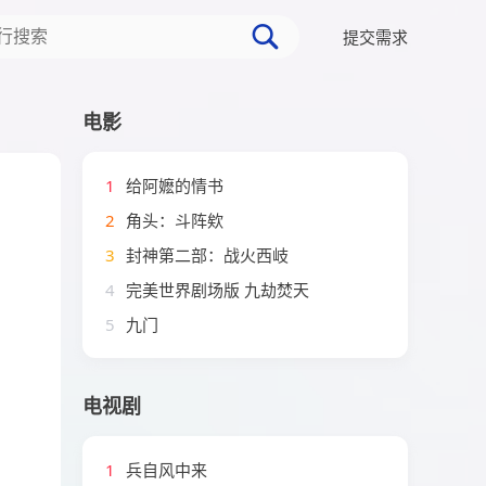
提交需求
电影
1
给阿嬷的情书
2
角头：斗阵欸
3
封神第二部：战火西岐
4
完美世界剧场版 九劫焚天
5
九门
电视剧
1
兵自风中来