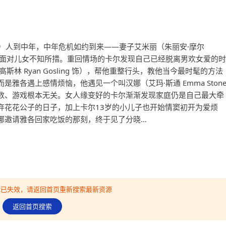
ell 饰）人到中年，中年危机如约到来——妻子艾米丽（朱丽安·摩尔
离婚，令他面对儿女不知所措。重回情场的卡尔发现自己已经脱离男欢女爱的时
林 Ryan Gosling 饰），帮他重整行头，教他当今最时髦的方法
雅各遇上感情烦恼，他遇见一个叫汉娜（艾玛·斯通 Emma Ston
数、游戏根本无关。女人缘变好的卡尔渐渐发现家庭仍是自己最大牵
弃花花公子的日子，加上卡尔13岁的小儿子也开始情窦初开为爱烦
娜邀请雅各回家吃饭的那刻，终于见了分晓…
可能已失效，请返回首页重新搜索最新资源
返回首页搜索