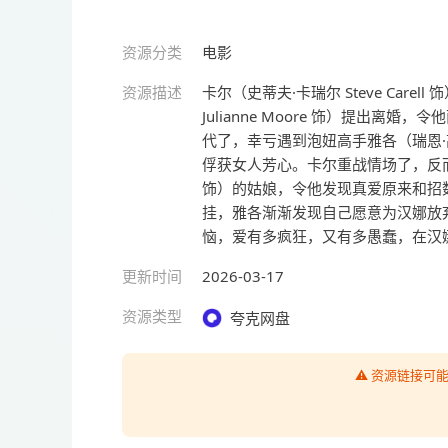
资源分类
电影
资源描述
卡尔（史蒂夫·卡瑞尔 Steve Car
Julianne Moore 饰）提出
代了，幸亏遇到泡妞高手雅各（瑞恩·高斯
俘获女人芳心。卡尔重战情场了，反而是
饰）的姑娘，令他发现真爱原来和招
挂，雅各渐渐发现自己愿意为汉娜放
恼，爱有多疯狂，又有多愚蠢，在汉
更新时间
2026-03-17
资源类型
夸克网盘
⚠️ 资源链接