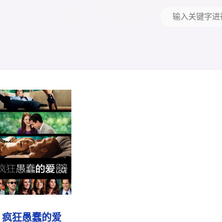
疯狂愚蠢的爱