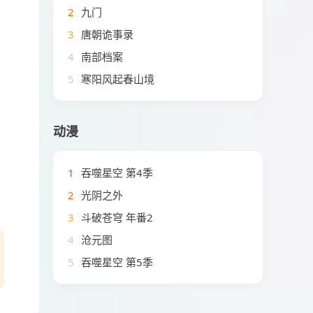
2
九门
3
唐朝诡事录
4
南部档案
5
寒阳风起春山境
动漫
1
吞噬星空 第4季
2
光阴之外
3
斗破苍穹 年番2
4
沧元图
5
吞噬星空 第5季