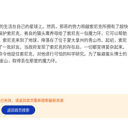
乐的生活在自己的星球上。然而，邪恶的势力觊觎索尼克所拥有了超快
保护索尼克，善良的猫头鹰养母给了索尼克一包魔力环，它可以帮助
，索尼克来到了地球，降落在了位于蒙大拿州的青山市。起初，索尼
了一批好友。当政府发现了索尼克的存在后，一切都变得复杂起来。
命令他捉住索尼克，对他进行可怕的科学研究。为了躲避蛋头博士的
旧金山，取得丢在那里的魔力环。
可能已失效，请返回首页重新搜索最新资源
返回首页搜索