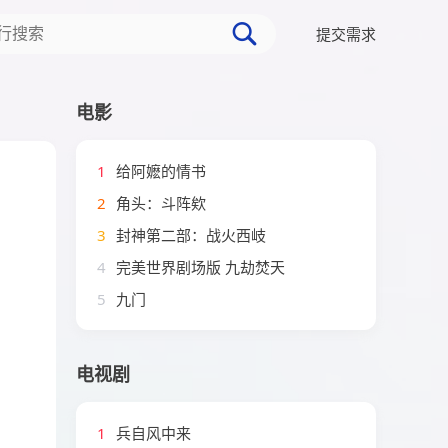
提交需求
电影
1
给阿嬷的情书
2
角头：斗阵欸
3
封神第二部：战火西岐
4
完美世界剧场版 九劫焚天
5
九门
电视剧
1
兵自风中来