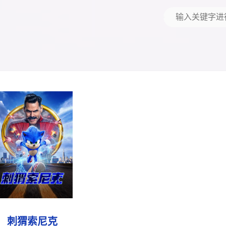
刺猬索尼克