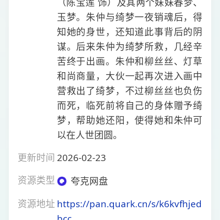
（陈宝莲 饰）及其两个妹妹春梦、
玉梦。朱仲与绮梦一夜销魂后，得
知她的身世，还知道此事背后的阴
谋。后来朱仲为绮梦所救，几经辛
苦终于出画。朱仲和柳丝丝、灯草
和尚商量，大伙一起再次进入画中
营救出了绮梦，不过柳丝丝也负伤
而死，临死前将自己的身体赠予绮
梦，帮助她还阳，使得她和朱仲可
以在人世团圆。
更新时间
2026-02-23
资源类型
夸克网盘
资源地址
https://pan.quark.cn/s/k6kvfhjed
bcc