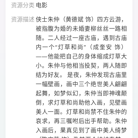
资源分类
电影
资源描述
侠士朱仲（黄德斌 饰）四方云游，
被指腹为婚的未婚妻柳丝丝一路相
随。二人经过一座古庙，遇到古庙
内一个“灯草和尚”（成奎安 饰）
——他能把自己的身体缩成灯草大
小。朱仲与他相当投契，两人随即
结为好友。 是夜，朱仲发现古庙里
一幅壁画，画中三个绝世美人翩翩
起舞，如梦似幻，朱仲当即神魂颠
倒，求灯草和尚助他入画，见壁画
美人一面。灯草和尚禁不住朱仲的
哀求，再三嘱咐后出手帮助。朱仲
入画后，果真见到了画中美人绮梦