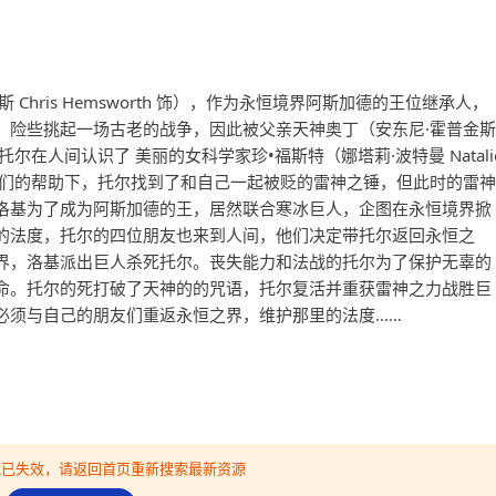
Chris Hemsworth 饰），作为永恒境界阿斯加德的王位继承人，
，险些挑起一场古老的战争，因此被父亲天神奥丁（安东尼·霍普金斯
人间。托尔在人间认识了 美丽的女科学家珍•福斯特（娜塔莉·波特曼 Natali
，在他们的帮助下，托尔找到了和自己一起被贬的雷神之锤，但此时的雷神
洛基为了成为阿斯加德的王，居然联合寒冰巨人，企图在永恒境界掀
的法度，托尔的四位朋友也来到人间，他们决定带托尔返回永恒之
界，洛基派出巨人杀死托尔。丧失能力和法战的托尔为了保护无辜的
命。托尔的死打破了天神的的咒语，托尔复活并重获雷神之力战胜巨
必须与自己的朋友们重返永恒之界，维护那里的法度……
可能已失效，请返回首页重新搜索最新资源