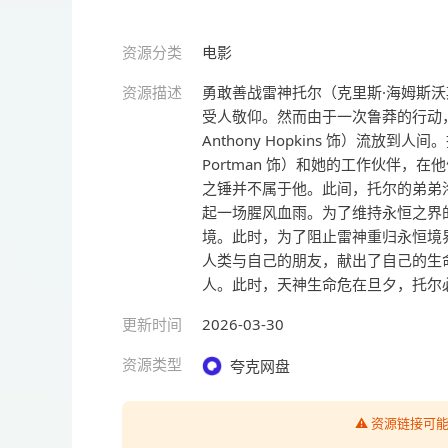
资源分类
电影
资源描述
勇敢善战雷神托尔（克里斯·海姆斯沃斯 
受人敬仰。然而由于一次鲁莽的行动
Anthony Hopkins 饰）流放到
Portman 饰）和她的工作伙伴
之锤并不属于他。此间，托尔的弟弟
起一场腥风血雨。为了维持永恒之界
境。此时，为了阻止雷神重归永恒境
人类与自己的朋友，献出了自己的生
人。此时，天神生命危在旦夕，托尔
更新时间
2026-03-30
资源类型
夸克网盘
⚠️ 资源链接