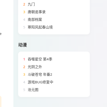
2
九门
3
唐朝诡事录
4
南部档案
5
寒阳风起春山境
e
动漫
1
吞噬星空 第4季
2
光阴之外
3
斗破苍穹 年番2
4
游戏BUG修复中
5
沧元图