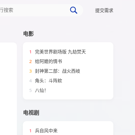
提交需求
电影
1
完美世界剧场版 九劫焚天
2
给阿嬷的情书
3
封神第二部：战火西岐
4
角头：斗阵欸
5
八仙！
电视剧
1
兵自风中来