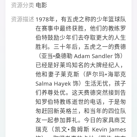
资源分类
电影
资源描述
1978年，有五虎之称的少年篮球队
在赛事中最终获胜，他们的教练罗
伯特鼓励少年们去夺取更大的人生
胜利。三十年后，五虎之一的费德
（亚当•桑德勒 Adam Sandler 饰）
已经是好莱坞知名的大牌经纪人，
他和妻子莱克斯（萨尔玛•海耶克
Salma Hayek 饰）生活无忧，孩子
们养尊处优。这天费德突然接到告
知罗伯特教练逝世的电话，于是匆
匆赶回新英格兰，和当年的四位队
友一起参加葬礼。今日的家具商艾
瑞克（凯文•詹姆斯 Kevin James