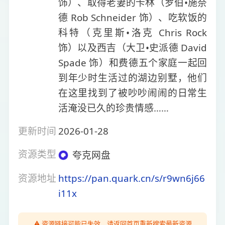
饰）、取得老妻的卡林（罗伯•施奈
德 Rob Schneider 饰）、吃软饭的
科特（克里斯•洛克 Chris Rock
饰）以及西吉（大卫•史派德 David
Spade 饰）和费德五个家庭一起回
到年少时生活过的湖边别墅，他们
在这里找到了被吵吵闹闹的日常生
活淹没已久的珍贵情感……
更新时间
2026-01-28
资源类型
夸克网盘
资源地址
https://pan.quark.cn/s/r9wn6j66
i11x
⚠️ 资源链接可能已失效，请返回首页重新搜索最新资源