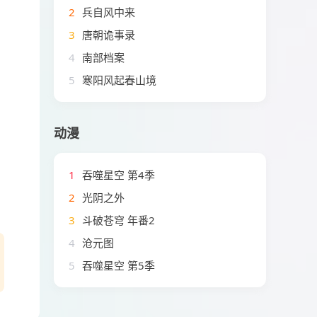
2
兵自风中来
3
唐朝诡事录
4
南部档案
5
寒阳风起春山境
动漫
1
吞噬星空 第4季
2
光阴之外
3
斗破苍穹 年番2
4
沧元图
5
吞噬星空 第5季