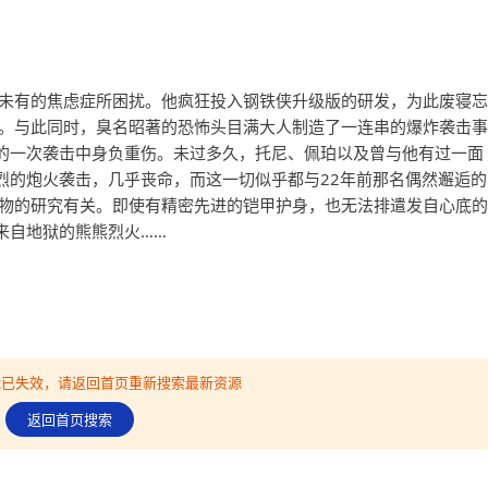
所未有的焦虑症所困扰。他疯狂投入钢铁侠升级版的研发，为此废寝忘
受。与此同时，臭名昭著的恐怖头目满大人制造了一连串的爆炸袭击事
的一次袭击中身负重伤。未过多久，托尼、佩珀以及曾与他有过一面
烈的炮火袭击，几乎丧命，而这一切似乎都与22年前那名偶然邂逅的
生物的研究有关。即使有精密先进的铠甲护身，也无法排遣发自心底的
来自地狱的熊熊烈火……
可能已失效，请返回首页重新搜索最新资源
返回首页搜索