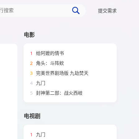
提交需求
电影
1
给阿嬷的情书
2
角头：斗阵欸
3
完美世界剧场版 九劫焚天
4
九门
5
封神第二部：战火西岐
电视剧
1
九门