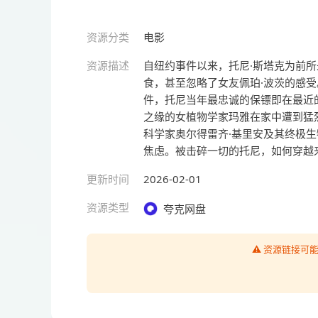
资源分类
电影
资源描述
自纽约事件以来，托尼·斯塔克为前
食，甚至忽略了女友佩珀·波茨的感
件，托尼当年最忠诚的保镖即在最近
之缘的女植物学家玛雅在家中遭到猛
科学家奥尔得雷齐·基里安及其终极
焦虑。被击碎一切的托尼，如何穿越
更新时间
2026-02-01
资源类型
夸克网盘
⚠️ 资源链接