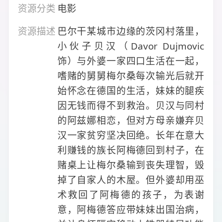
资源分类
电影
资源描述
巴尔干某城市边缘的茨冈村落里，
小伙子贝汉（Davor Dujmovic
饰）与外婆一家四口生活在一起，
嗜赌的舅舅梅尔桑每次输光后就开
始怀念在德国的生活，妹妹的腿疾
因无钱而得不到救治。贝汉与同村
的阿兹娜相恋，但对方母亲嫌弃贝
汉一家贫穷坚决回绝。长年在意大
利赚钱的族长阿梅德回到村子，在
赌桌上让梅尔桑输到丧失理智，毁
掉了自家人的木屋。但外婆却用巫
术救回了阿梅德的孩子，为表谢
意，阿梅德答应带妹妹出国治病，