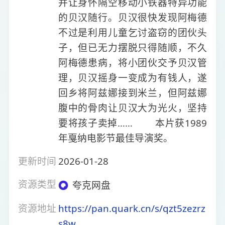
并让身怀隔空移动小铁器特异功能
的贝汉随行。贝汉很快发现阿梅德
不过是利用儿童乞讨盗窃的团伙头
子，但已无力摆脱只得随顺，不久
阿梅德患病，将小团伙交予贝汉管
理，贝汉摇身一变成为有钱人，遂
回乡将阿兹娜接到米兰，但阿兹娜
腹中的骨肉让贝汉大为光火，坚持
要将孩子卖掉…… 本片获1989
年戛纳电影节最佳导演奖。
更新时间
2026-01-28
资源类型
夸克网盘
资源地址
https://pan.quark.cn/s/qzt5zezrz
s8w