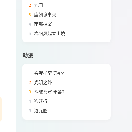
2
九门
3
唐朝诡事录
4
南部档案
5
寒阳风起春山境
动漫
1
吞噬星空 第4季
2
光阴之外
3
斗破苍穹 年番2
4
盗妖行
5
沧元图