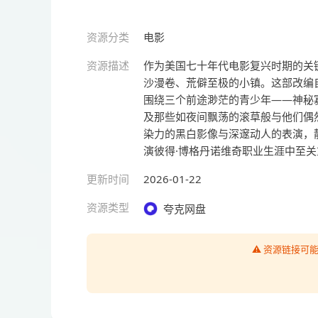
资源分类
电影
资源描述
作为美国七十年代电影复兴时期的关
沙漫卷、荒僻至极的小镇。这部改编
围绕三个前途渺茫的青少年——神秘
及那些如夜间飘荡的滚草般与他们偶
染力的黑白影像与深邃动人的表演，
演彼得·博格丹诺维奇职业生涯中至关
更新时间
2026-01-22
资源类型
夸克网盘
⚠️ 资源链接