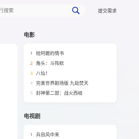
提交需求
电影
1
给阿嬷的情书
2
角头：斗阵欸
3
八仙！
4
完美世界剧场版 九劫焚天
5
封神第二部：战火西岐
电视剧
1
兵自风中来