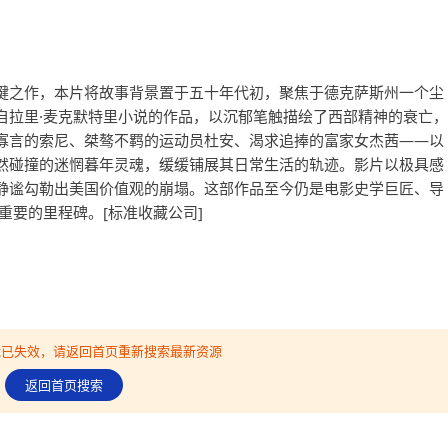
键之作，本片将故事背景置于五十年代初，聚焦于德克萨斯州一个尘
自拉里·麦克默特里小说的作品，以沉郁笔触描绘了西部精神的衰亡，
寡言的索尼、桀骜不羁的运动员杜安、渴求追捧的富家女杰茜——以
然碰撞的迷惘暮年灵魂，缓缓铺展其日常生活的轨迹。影片以极具感
静谧勾勒出美国价值观的崩塌。这部作品至今仍是电影史学巨匠、导
重要的里程碑。[标准收藏公司]
可能已失效，请返回首页重新搜索最新资源
返回首页搜索