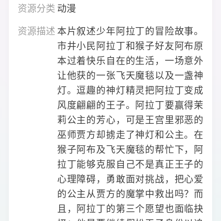
资源分类
动漫
资源描述
本片叙述少年阿拉丁的冒险故事。
市井小民阿拉丁和猴子好友阿布原
本过着快乐自在的生活，一场意外
让他获的一张飞天魔毯以及一盏神
灯。逗趣的神灯精灵把阿拉丁变成
风度翩翩的王子。阿拉丁要赢得茉
莉公主的芳心，可是王宫里邪恶的
巫师贾方却掳走了神灯和公主。在
猴子阿布及飞天魔毯的帮忙下，阿
拉丁能够克服自己不是真正王子的
心理障碍，勇敢面对挑战，把心爱
的公主从贾方的魔掌中救出吗？而
且，阿拉丁的第三个愿望也面临抉