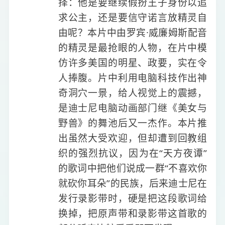
择：他是要继续假扮王子身份以追
求公主，还是要信守诺言放精灵自
由呢？本片中由罗宾·威廉姆斯配音
的精灵是最抢眼的人物，在片中模
仿许多美国的明星、政要，实在令
人捧腹。片中利用电脑科技作出神
奇洞穴一景，给人视觉上的震撼，
是迪士尼电脑动画部门继《美女与
野兽》的舞池后又一杰作。本片推
出虽然大受欢迎，但却遭到回教组
织的强烈抗议，因为在“天方夜谭”
的歌词中把他们说成一群“不喜欢你
就砍你耳朵”的民族，后来迪士尼在
发行录影带时，硬是把这段歌词给
换掉，把原声带和录影带这首歌的