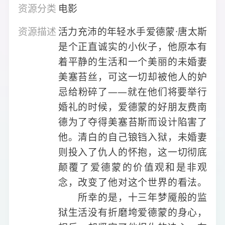
资源分类
电影
资源描述
活力充沛的年轻水手爱德蒙·唐太斯
是个正直诚实的小伙子，他原本有
着平静的生活和一个美丽的未婚妻
美塞苔丝，可这一切却被他人的妒
忌给粉碎了——就在他们将要举行
婚礼的时候，爱德蒙的好朋友费南
德为了夺得美塞苔斯而设计陷害了
他。清白的自己锒铛入狱，未婚妻
则投入了仇人的怀抱，这一切彻底
颠覆了爱德蒙的价值观和是非观
念，改变了他对这个世界的看法。
所幸的是，十三年梦魇般的监
狱生活没有折磨垮爱德蒙的身心，