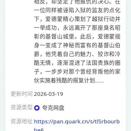
相反，却坚定了他报仇的决心。在
一位同样被诬陷入狱的监友的点化
下，爱德蒙精心策划了越狱行动并
一举成功，永远离开了那座臭名昭
彰的基督山城堡。此后，爱德蒙摇
身一变成了神秘而富有的基督山伯
爵，他凭着自己的魅力、狡诈和冷
酷无情，逐渐混进了法国贵族的圈
子，一步步对那个曾经背叛他的家
伙实施着残酷的报复计划……
更新时间
2026-03-19
资源类型
夸克网盘
资源地址
https://pan.quark.cn/s/tl5rbourb
he6