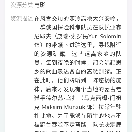
资源分类
电影
资源描述
在风雪交加的寒冷高地大兴安岭，
一群俄国探险科考队员在队长亚森
尼耶夫（虞瑞•索罗民Yuri Solomin
饰）的带领下进驻这里，寻找附近
的资源矿藏。这些远离家乡的队
员，每到夜晚的时候，都会唱起思
乡的歌曲表达各自的离愁别绪。正
在此时，他们聆听到一阵悠扬的旋
律，后来才发现有个当地的蒙古老
猎手德尔苏•乌扎（马克西姆•门祖
克 Maksim Munzuk 饰）拉常年驻
扎此地。为了能够在陌生的地方不
被野兽吞噬不走弯路，队长决定雇