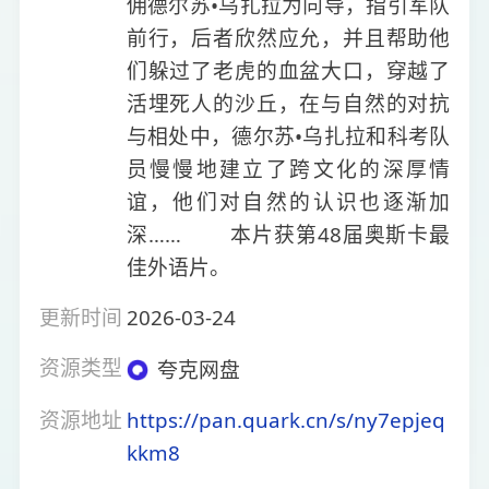
佣德尔苏•乌扎拉为向导，指引军队
前行，后者欣然应允，并且帮助他
们躲过了老虎的血盆大口，穿越了
活埋死人的沙丘，在与自然的对抗
与相处中，德尔苏•乌扎拉和科考队
员慢慢地建立了跨文化的深厚情
谊，他们对自然的认识也逐渐加
深…… 本片获第48届奥斯卡最
佳外语片。
更新时间
2026-03-24
资源类型
夸克网盘
资源地址
https://pan.quark.cn/s/ny7epjeq
kkm8