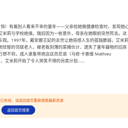
autou 饰）有着别人看来不幸的童年——父亲给她做健康检查时，发现她
艾米莉与学校绝缘。随后因为一桩意外，母亲在她眼前突然死去。这
乐观。1997年，戴安娜王妃的去世让她倍感人生的孤独脆弱，艾米
闭忧郁的邻居老人，被老板刻薄的菜摊伙计、遗失了童年器物的旧房
不到，成人录象带商店店员尼诺（马修·卡索维 Mathieu
手对象，艾米莉开始了令人哭笑不得的另类计划……
可能已失效，请返回首页重新搜索最新资源
返回首页搜索