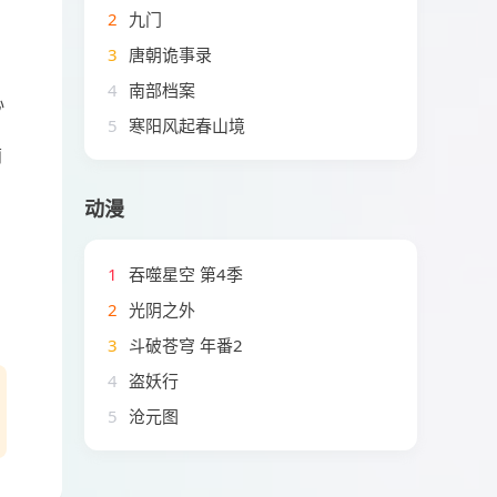
2
九门
3
唐朝诡事录
4
南部档案
心
5
寒阳风起春山境
莉
动漫
1
吞噬星空 第4季
2
光阴之外
3
斗破苍穹 年番2
4
盗妖行
5
沧元图