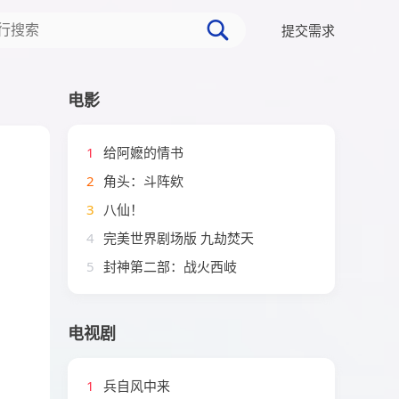
提交需求
电影
1
给阿嬷的情书
2
角头：斗阵欸
3
八仙！
4
完美世界剧场版 九劫焚天
5
封神第二部：战火西岐
电视剧
1
兵自风中来