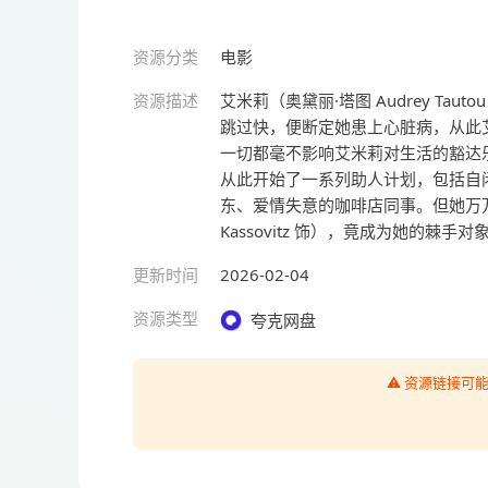
资源分类
电影
资源描述
艾米莉（奥黛丽·塔图 Audrey T
跳过快，便断定她患上心脏病，从此
一切都毫不影响艾米莉对生活的豁达
从此开始了一系列助人计划，包括自
东、爱情失意的咖啡店同事。但她万万想
Kassovitz 饰），竟成为她的棘
更新时间
2026-02-04
资源类型
夸克网盘
⚠️ 资源链接