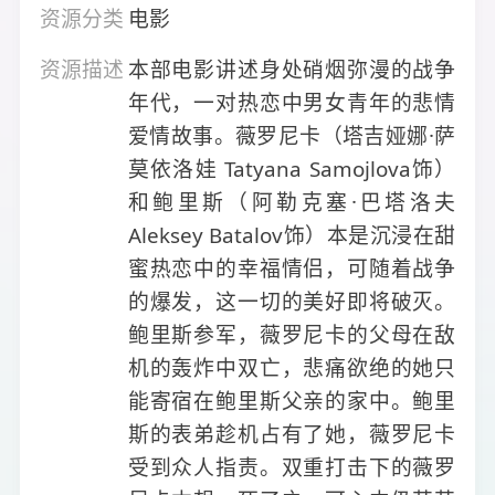
资源分类
电影
资源描述
本部电影讲述身处硝烟弥漫的战争
年代，一对热恋中男女青年的悲情
爱情故事。薇罗尼卡（塔吉娅娜·萨
莫依洛娃 Tatyana Samojlova饰）
和鲍里斯（阿勒克塞·巴塔洛夫
Aleksey Batalov饰）本是沉浸在甜
蜜热恋中的幸福情侣，可随着战争
的爆发，这一切的美好即将破灭。
鲍里斯参军，薇罗尼卡的父母在敌
机的轰炸中双亡，悲痛欲绝的她只
能寄宿在鲍里斯父亲的家中。鲍里
斯的表弟趁机占有了她，薇罗尼卡
受到众人指责。双重打击下的薇罗