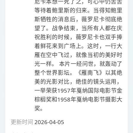
尼卡本想一死了之，可心中仍苦苦
等待着鲍里斯的归来。当得知鲍里
斯牺牲的消息后，薇罗尼卡彻底绝
望了。战争结束，当所有人都在庆
祝胜利的时候，薇罗尼卡也双手捧
着鲜花来到广场上。这时，一行大
雁在空中飞过，就像当初的美好时
光一样。 本片一经问世，就轰动了
整个世界影坛。《雁南飞》以其绝
美的光影对比，绝佳的镜头运用，
一举荣获1957年戛纳国际电影节金
棕榈奖和1958年戛纳电影节摄影大
奖。
更新时间
2026-04-05