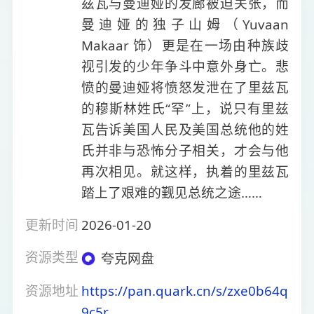
兹瓦与曼迪娅的发廊被迫关张，而
曼迪娅的独子山姆（Yuvaan
Makaar 饰）更是在一场由种族歧
视引发的少年争斗中意外身亡。悲
愤的曼迪娅将愤怒发泄在了里兹瓦
的穆斯林姓氏“罕”上，说只有里兹
瓦告诉美国人民及美国总统他的姓
氏并非与恐怖分子相关，才会与他
再次相见。就这样，执着的里兹瓦
踏上了艰难的觐见总统之途……
更新时间
2026-01-20
资源类型
夸克网盘
资源地址
https://pan.quark.cn/s/zxe0b64q
9c5r