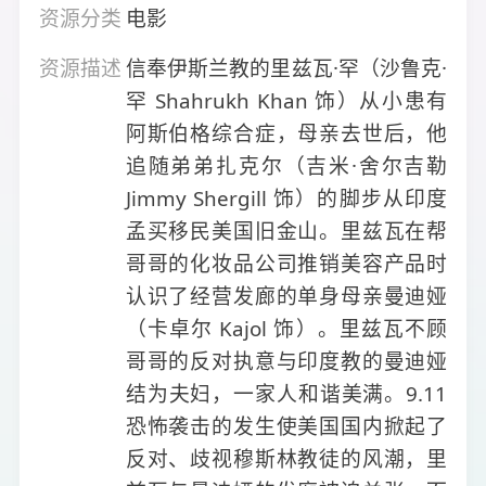
资源分类
电影
资源描述
信奉伊斯兰教的里兹瓦·罕（沙鲁克·
罕 Shahrukh Khan 饰）从小患有
阿斯伯格综合症，母亲去世后，他
追随弟弟扎克尔（吉米·舍尔吉勒
Jimmy Shergill 饰）的脚步从印度
孟买移民美国旧金山。里兹瓦在帮
哥哥的化妆品公司推销美容产品时
认识了经营发廊的单身母亲曼迪娅
（卡卓尔 Kajol 饰）。里兹瓦不顾
哥哥的反对执意与印度教的曼迪娅
结为夫妇，一家人和谐美满。9.11
恐怖袭击的发生使美国国内掀起了
反对、歧视穆斯林教徒的风潮，里