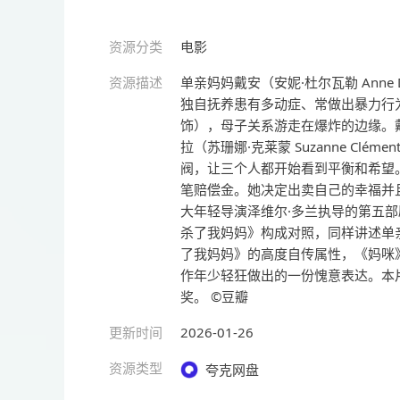
资源分类
电影
资源描述
单亲妈妈戴安（安妮·杜尔瓦勒 Anne
独自抚养患有多动症、常做出暴力行为的儿子斯
饰），母子关系游走在爆炸的边缘。
拉（苏珊娜·克莱蒙 Suzanne C
阀，让三个人都开始看到平衡和希望
笔赔偿金。她决定出卖自己的幸福并且做
大年轻导演泽维尔·多兰执导的第五
杀了我妈妈》构成对照，同样讲述单
了我妈妈》的高度自传属性，《妈咪
作年少轻狂做出的一份愧意表达。本
奖。 ©豆瓣
更新时间
2026-01-26
资源类型
夸克网盘