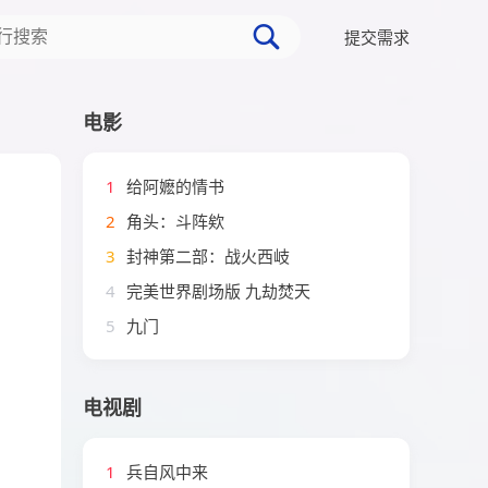
提交需求
电影
1
给阿嬷的情书
2
角头：斗阵欸
3
封神第二部：战火西岐
4
完美世界剧场版 九劫焚天
5
九门
电视剧
1
兵自风中来