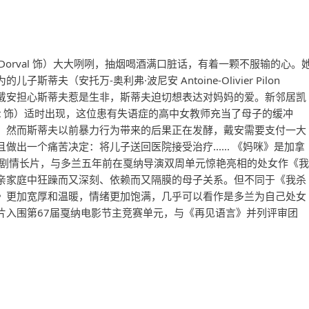
 Dorval 饰）大大咧咧，抽烟喝酒满口脏话，有着一颗不服输的心。
蒂夫（安托万-奥利弗·波尼安 Antoine-Olivier Pilon
戴安担心斯蒂夫惹是生非，斯蒂夫迫切想表达对妈妈的爱。新邻居凯
lément 饰）适时出现，这位患有失语症的高中女教师充当了母子的缓冲
。然而斯蒂夫以前暴力行为带来的后果正在发酵，戴安需要支付一大
出一个痛苦决定：将儿子送回医院接受治疗...... 《妈咪》是加拿
部剧情长片，与多兰五年前在戛纳导演双周单元惊艳亮相的处女作《我
亲家庭中狂躁而又深刻、依赖而又隔膜的母子关系。但不同于《我杀
》更加宽厚和温暖，情绪更加饱满，几乎可以看作是多兰为自己处女
片入围第67届戛纳电影节主竞赛单元，与《再见语言》并列评审团