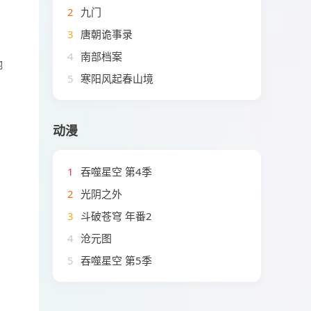
2
九门
3
唐朝诡事录
4
南部档案
她
5
寒阳风起春山境
动漫
1
吞噬星空 第4季
2
光阴之外
3
斗破苍穹 年番2
4
沧元图
5
吞噬星空 第5季