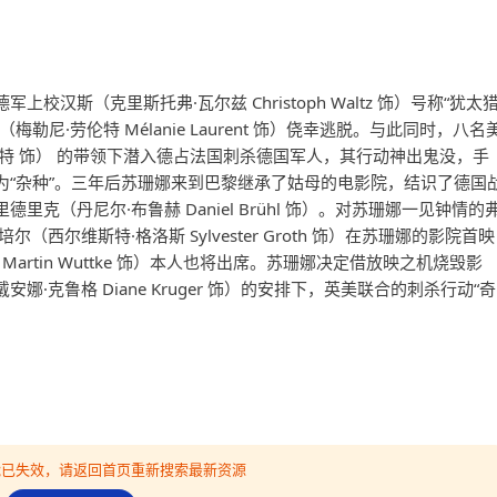
汉斯（克里斯托弗·瓦尔兹 Christoph Waltz 饰）号称“犹太
尼·劳伦特 Mélanie Laurent 饰）侥幸逃脱。与此同时，八名
特 饰） 的带领下潜入德占法国刺杀德国军人，其行动神出鬼没，手
为“杂种”。三年后苏珊娜来到巴黎继承了姑母的电影院，结识了德国
克（丹尼尔·布鲁赫 Daniel Brühl 饰）。对苏珊娜一见钟情的
西尔维斯特·格洛斯 Sylvester Groth 饰）在苏珊娜的影院首映
artin Wuttke 饰）本人也将出席。苏珊娜决定借放映之机烧毁影
·克鲁格 Diane Kruger 饰）的安排下，英美联合的刺杀行动“奇
可能已失效，请返回首页重新搜索最新资源