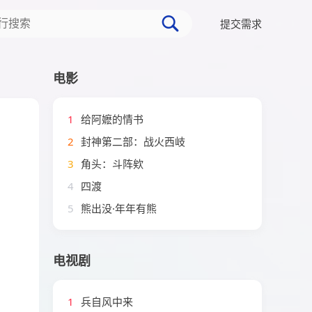
提交需求
电影
1
给阿嬷的情书
2
封神第二部：战火西岐
3
角头：斗阵欸
4
四渡
5
熊出没·年年有熊
电视剧
1
兵自风中来