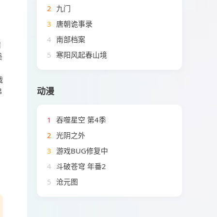
2
九门
3
唐朝诡事录
4
南部档案
猎
5
寒阳风起春山境
美
战
动漫
弗
1
吞噬星空 第4季
2
光阴之外
3
游戏BUG修复中
4
斗破苍穹 年番2
5
沧元图