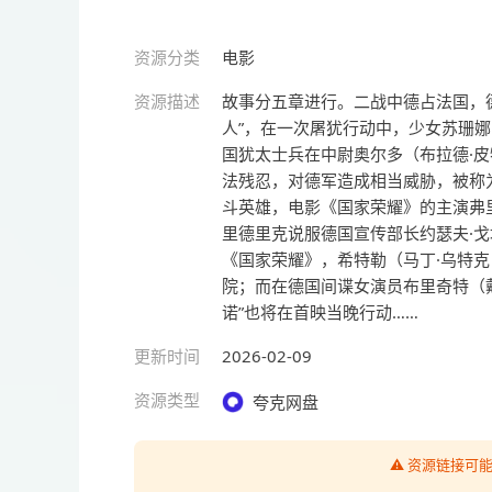
资源分类
电影
资源描述
故事分五章进行。二战中德占法国，德军上校
人”，在一次屠犹行动中，少女苏珊娜（梅勒
国犹太士兵在中尉奥尔多（布拉德·皮
法残忍，对德军造成相当威胁，被称
斗英雄，电影《国家荣耀》的主演弗里德里
里德里克说服德国宣传部长约瑟夫·戈培尔（
《国家荣耀》，希特勒（马丁·乌特克 M
院；而在德国间谍女演员布里奇特（戴安娜
诺”也将在首映当晚行动……
更新时间
2026-02-09
资源类型
夸克网盘
⚠️ 资源链接