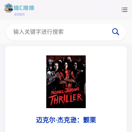
返回首页
迈克尔·杰克逊：颤栗