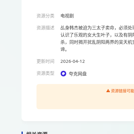
资源分类
电视剧
资源描述
乩身韩杰被迫为三太子卖命，必须处
认识了乐观的女大生叶子，以及有阴
杀，同时揭开扰乱阴阳两界的吴天机
谛。
更新时间
2026-04-12
资源类型
夸克网盘
⚠️ 资源链接