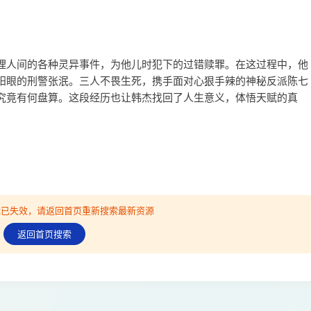
理人间的各种灵异事件，为他儿时犯下的过错赎罪。在这过程中，他
阳眼的刑警张泯。三人不畏生死，携手面对心狠手辣的神秘反派陈七
究竟有何盘算。这段经历也让韩杰找回了人生意义，体悟天赋的真
可能已失效，请返回首页重新搜索最新资源
返回首页搜索