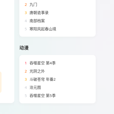
2
九门
3
唐朝诡事录
4
南部档案
5
寒阳风起春山境
动漫
1
吞噬星空 第4季
2
光阴之外
3
斗破苍穹 年番2
4
沧元图
5
吞噬星空 第5季