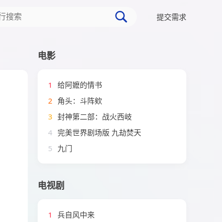
提交需求
电影
1
给阿嬷的情书
2
角头：斗阵欸
3
封神第二部：战火西岐
4
完美世界剧场版 九劫焚天
5
九门
电视剧
1
兵自风中来