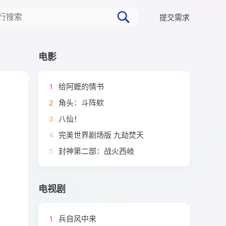
提交需求
电影
1
给阿嬷的情书
2
角头：斗阵欸
3
八仙！
4
完美世界剧场版 九劫焚天
5
封神第二部：战火西岐
电视剧
1
兵自风中来