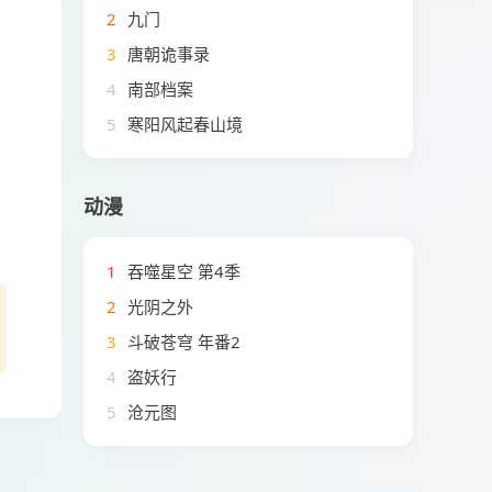
2
九门
3
唐朝诡事录
4
南部档案
5
寒阳风起春山境
动漫
1
吞噬星空 第4季
2
光阴之外
3
斗破苍穹 年番2
4
盗妖行
5
沧元图