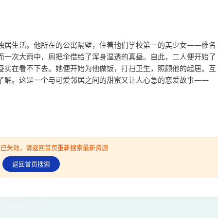
独居生活。他所在的公寓隔壁，住着他们学校第一的美少女——椎名
而一次大雨中，周把伞借给了浑身湿透的真昼。自此，二人便开始了
昼实在看不下去。她便开始为他做饭，打扫卫生，照顾他的起居。互
了解。这是一个与可爱邻居之间的甜蜜又让人心急的恋爱故事——
可能已失效，请返回首页重新搜索最新资源
返回首页搜索