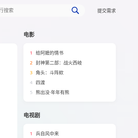
提交需求
电影
1
给阿嬷的情书
2
封神第二部：战火西岐
3
角头：斗阵欸
4
四渡
5
熊出没·年年有熊
电视剧
1
兵自风中来