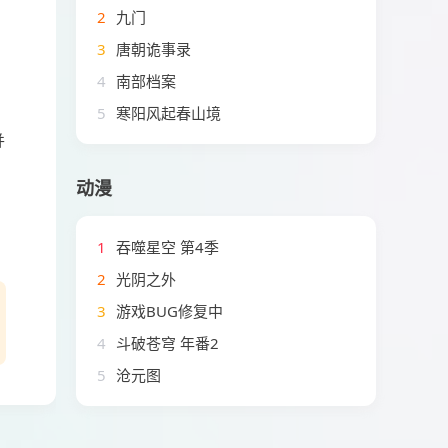
2
九门
3
唐朝诡事录
4
南部档案
5
寒阳风起春山境
并
动漫
1
吞噬星空 第4季
2
光阴之外
3
游戏BUG修复中
4
斗破苍穹 年番2
5
沧元图