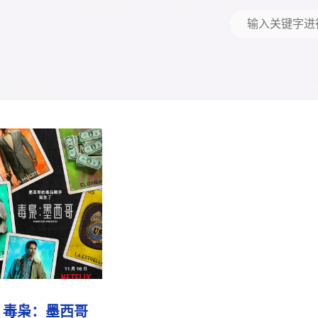
毒枭：墨西哥