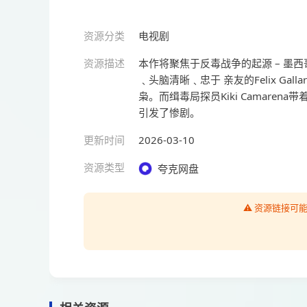
资源分类
电视剧
资源描述
本作将聚焦于反毒战争的起源 – 墨
﹑头脑清晰﹑忠于 亲友的Felix Ga
枭。而缉毒局探员Kiki Camar
引发了惨剧。
更新时间
2026-03-10
资源类型
夸克网盘
⚠️ 资源链接