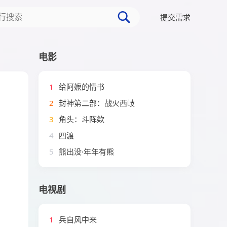
提交需求
电影
1
给阿嬷的情书
2
封神第二部：战火西岐
3
角头：斗阵欸
4
四渡
5
熊出没·年年有熊
电视剧
1
兵自风中来