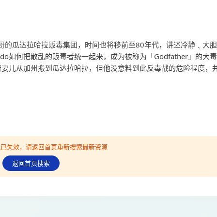
西哥的瓜达拉哈拉贩毒集团，时间也将移前至80年代，讲述冷静﹑大胆
llardo如何把散乱的贩毒者统一起来，成为被称为「Godfather」的大毒
ena带着妻儿从加州搬到瓜达拉哈拉，但他没意料到此反毒战的危险程度，
可能已失效，请返回首页重新搜索最新资源
返回首页搜索