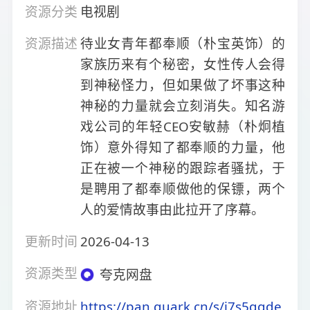
资源分类
电视剧
资源描述
待业女青年都奉顺（朴宝英饰）的
家族历来有个秘密，女性传人会得
到神秘怪力，但如果做了坏事这种
神秘的力量就会立刻消失。知名游
戏公司的年轻CEO安敏赫（朴炯植
饰）意外得知了都奉顺的力量，他
正在被一个神秘的跟踪者骚扰，于
是聘用了都奉顺做他的保镖，两个
人的爱情故事由此拉开了序幕。
更新时间
2026-04-13
资源类型
夸克网盘
资源地址
https://pan.quark.cn/s/i7s5ggde