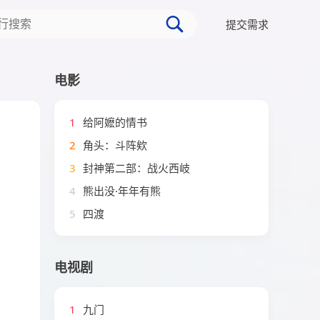
提交需求
电影
1
给阿嬷的情书
2
角头：斗阵欸
3
封神第二部：战火西岐
4
熊出没·年年有熊
5
四渡
电视剧
1
九门