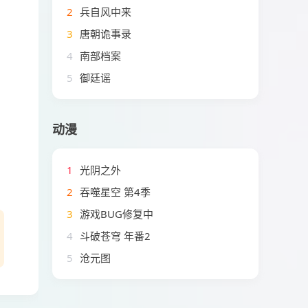
2
兵自风中来
3
唐朝诡事录
4
南部档案
5
御廷谣
。
动漫
1
光阴之外
2
吞噬星空 第4季
3
游戏BUG修复中
4
斗破苍穹 年番2
5
沧元图