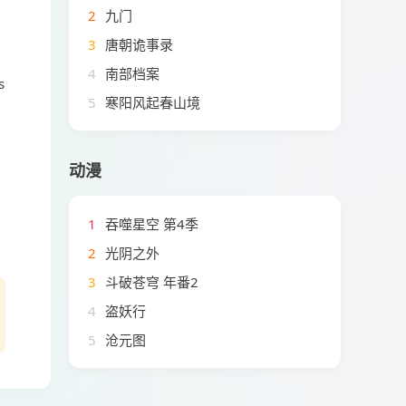
2
九门
3
唐朝诡事录
4
南部档案
s
5
寒阳风起春山境
动漫
1
吞噬星空 第4季
2
光阴之外
3
斗破苍穹 年番2
4
盗妖行
5
沧元图