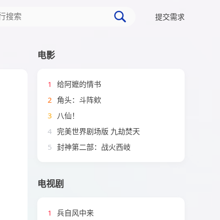
提交需求
电影
1
给阿嬷的情书
2
角头：斗阵欸
3
八仙！
4
完美世界剧场版 九劫焚天
5
封神第二部：战火西岐
电视剧
1
兵自风中来