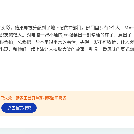
了头彩，结果却被分配到了地下层的IT部门。部门里只有2个人，Mos
常识类的怪人。对电脑一窍不通的Jen强装出一副精通的样子，惹出了
外的很合拍，总会把一些本来很平常的事情，弄得一发不可收拾，让人哭
的出现，和他们一起上演让人捧腹大笑的故事。别具一番风味的英式幽
可能已失效，请返回首页重新搜索最新资源
返回首页搜索