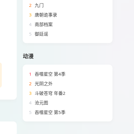
2
九门
3
唐朝诡事录
4
南部档案
5
御廷谣
动漫
1
吞噬星空 第4季
2
光阴之外
3
斗破苍穹 年番2
4
沧元图
5
吞噬星空 第5季