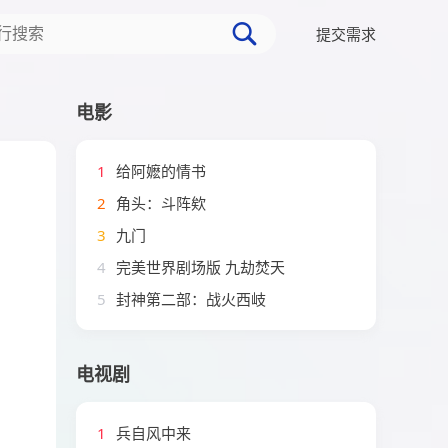
提交需求
电影
1
给阿嬷的情书
2
角头：斗阵欸
3
九门
4
完美世界剧场版 九劫焚天
5
封神第二部：战火西岐
电视剧
1
兵自风中来