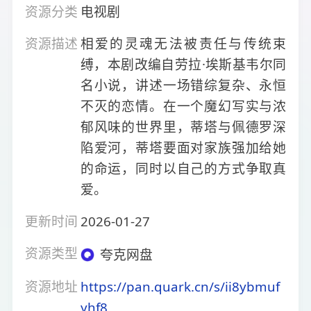
资源分类
电视剧
资源描述
相爱的灵魂无法被责任与传统束
缚，本剧改编自劳拉·埃斯基韦尔同
名小说，讲述一场错综复杂、永恒
不灭的恋情。在一个魔幻写实与浓
郁风味的世界里，蒂塔与佩德罗深
陷爱河，蒂塔要面对家族强加给她
的命运，同时以自己的方式争取真
爱。
更新时间
2026-01-27
资源类型
夸克网盘
资源地址
https://pan.quark.cn/s/ii8ybmuf
yhf8