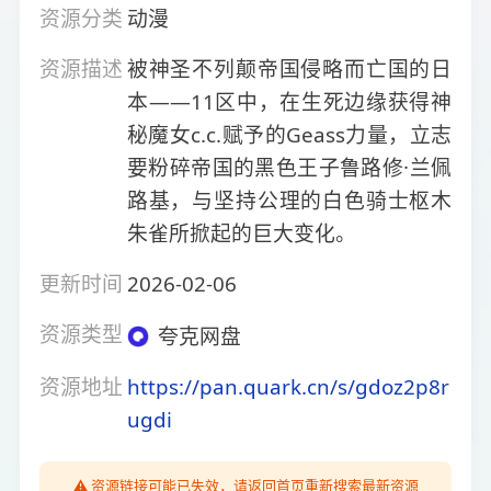
资源分类
动漫
资源描述
被神圣不列颠帝国侵略而亡国的日
本——11区中，在生死边缘获得神
秘魔女c.c.赋予的Geass力量，立志
要粉碎帝国的黑色王子鲁路修·兰佩
路基，与坚持公理的白色骑士枢木
朱雀所掀起的巨大变化。
更新时间
2026-02-06
资源类型
夸克网盘
资源地址
https://pan.quark.cn/s/gdoz2p8r
ugdi
⚠️ 资源链接可能已失效，请返回首页重新搜索最新资源